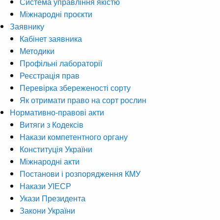
Система управління якістю
Міжнародні проєкти
Заявнику
Кабінет заявника
Методики
Профільні лабораторії
Реєстрація прав
Перевірка збереженості сорту
Як отримати право на сорт рослин
Нормативно-правові акти
Витяги з Кодексів
Накази компетентного органу
Конституція України
Міжнародні акти
Постанови і розпорядження КМУ
Накази УІЕСР
Укази Президента
Закони України