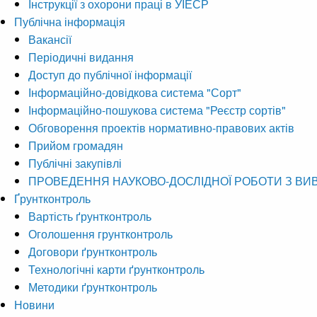
Інструкції з охорони праці в УІЕСР
Публічна інформація
Вакансії
Періодичні видання
Доступ до публічної інформації
Інформаційно-довідкова система "Сорт"
Інформаційно-пошукова система "Реєстр сортів"
Обговорення проектів нормативно-правових актів
Прийом громадян
Публічні закупівлі
ПРОВЕДЕННЯ НАУКОВО-ДОСЛІДНОЇ РОБОТИ З ВИ
Ґрунтконтроль
Вартість ґрунтконтроль
Оголошення грунтконтроль
Договори ґрунтконтроль
Технологічні карти ґрунтконтроль
Методики ґрунтконтроль
Новини