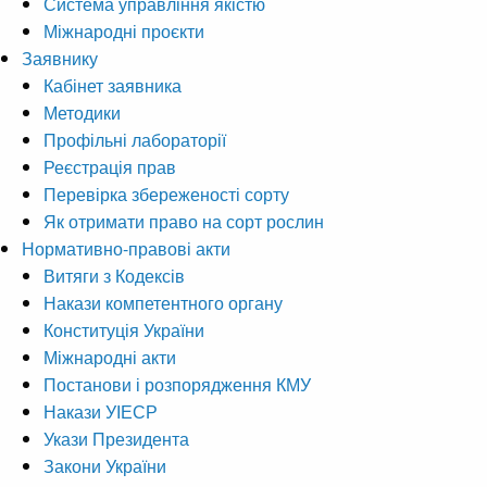
Система управління якістю
Міжнародні проєкти
Заявнику
Кабінет заявника
Методики
Профільні лабораторії
Реєстрація прав
Перевірка збереженості сорту
Як отримати право на сорт рослин
Нормативно-правові акти
Витяги з Кодексів
Накази компетентного органу
Конституція України
Міжнародні акти
Постанови і розпорядження КМУ
Накази УІЕСР
Укази Президента
Закони України