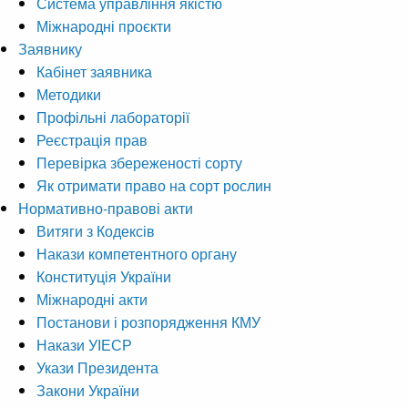
Система управління якістю
Міжнародні проєкти
Заявнику
Кабінет заявника
Методики
Профільні лабораторії
Реєстрація прав
Перевірка збереженості сорту
Як отримати право на сорт рослин
Нормативно-правові акти
Витяги з Кодексів
Накази компетентного органу
Конституція України
Міжнародні акти
Постанови і розпорядження КМУ
Накази УІЕСР
Укази Президента
Закони України