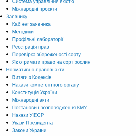
Система управління якістю
Міжнародні проєкти
Заявнику
Кабінет заявника
Методики
Профільні лабораторії
Реєстрація прав
Перевірка збереженості сорту
Як отримати право на сорт рослин
Нормативно-правові акти
Витяги з Кодексів
Накази компетентного органу
Конституція України
Міжнародні акти
Постанови і розпорядження КМУ
Накази УІЕСР
Укази Президента
Закони України