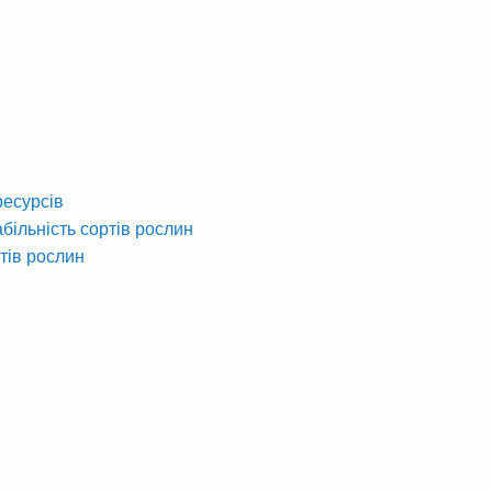
ресурсів
абільність сортів рослин
тів рослин