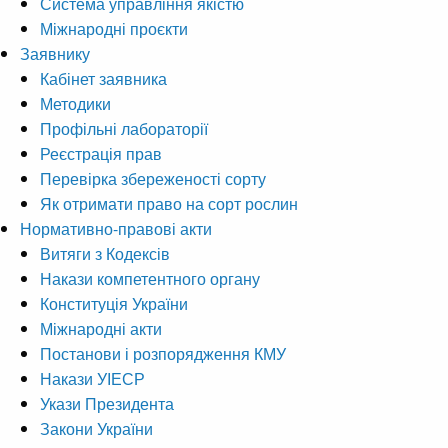
Система управління якістю
Міжнародні проєкти
Заявнику
Кабінет заявника
Методики
Профільні лабораторії
Реєстрація прав
Перевірка збереженості сорту
Як отримати право на сорт рослин
Нормативно-правові акти
Витяги з Кодексів
Накази компетентного органу
Конституція України
Міжнародні акти
Постанови і розпорядження КМУ
Накази УІЕСР
Укази Президента
Закони України