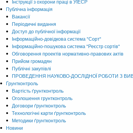
Інструкції з охорони праці в УІЕСР
Публічна інформація
Вакансії
Періодичні видання
Доступ до публічної інформації
Інформаційно-довідкова система "Сорт"
Інформаційно-пошукова система "Реєстр сортів"
Обговорення проектів нормативно-правових актів
Прийом громадян
Публічні закупівлі
ПРОВЕДЕННЯ НАУКОВО-ДОСЛІДНОЇ РОБОТИ З ВИ
Ґрунтконтроль
Вартість ґрунтконтроль
Оголошення грунтконтроль
Договори ґрунтконтроль
Технологічні карти ґрунтконтроль
Методики ґрунтконтроль
Новини