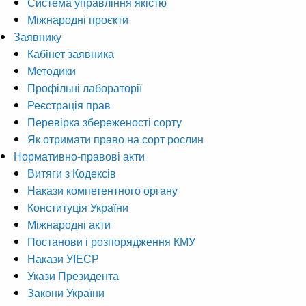
Система управління якістю
Міжнародні проєкти
Заявнику
Кабінет заявника
Методики
Профільні лабораторії
Реєстрація прав
Перевірка збереженості сорту
Як отримати право на сорт рослин
Нормативно-правові акти
Витяги з Кодексів
Накази компетентного органу
Конституція України
Міжнародні акти
Постанови і розпорядження КМУ
Накази УІЕСР
Укази Президента
Закони України