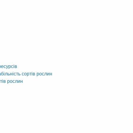
ресурсів
абільність сортів рослин
тів рослин