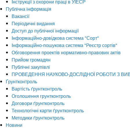
Інструкції з охорони праці в УІЕСР
Публічна інформація
Вакансії
Періодичні видання
Доступ до публічної інформації
Інформаційно-довідкова система "Сорт"
Інформаційно-пошукова система "Реєстр сортів"
Обговорення проектів нормативно-правових актів
Прийом громадян
Публічні закупівлі
ПРОВЕДЕННЯ НАУКОВО-ДОСЛІДНОЇ РОБОТИ З ВИ
Ґрунтконтроль
Вартість ґрунтконтроль
Оголошення грунтконтроль
Договори ґрунтконтроль
Технологічні карти ґрунтконтроль
Методики ґрунтконтроль
Новини