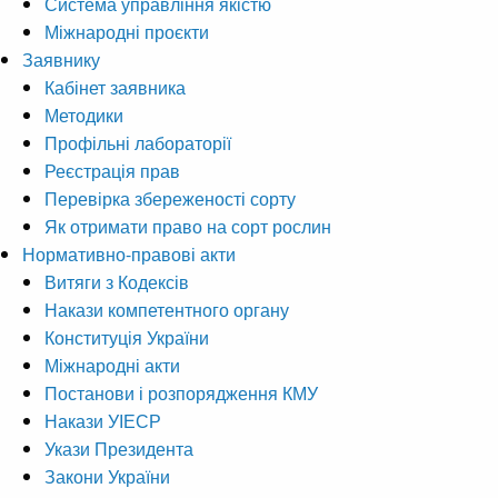
Система управління якістю
Міжнародні проєкти
Заявнику
Кабінет заявника
Методики
Профільні лабораторії
Реєстрація прав
Перевірка збереженості сорту
Як отримати право на сорт рослин
Нормативно-правові акти
Витяги з Кодексів
Накази компетентного органу
Конституція України
Міжнародні акти
Постанови і розпорядження КМУ
Накази УІЕСР
Укази Президента
Закони України