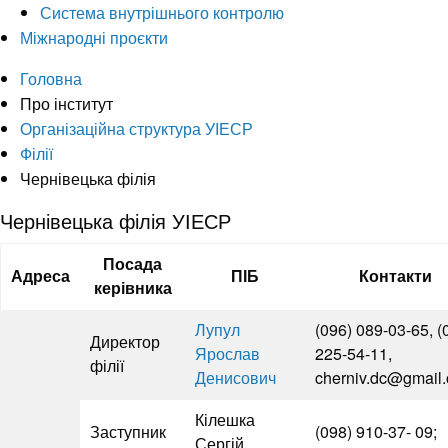
Система внутрішнього контролю
Міжнародні проєкти
Головна
Про інститут
Організаційна структура УІЕСР
Філії
Чернівецька філія
Чернівецька філія УІЕСР
Посада
Адреса
ПІБ
Контакти
керівника
Лупул
(096) 089-03-65, (
Директор
Ярослав
225-54-11,
філії
Денисович
cherniv.dc@gmail
Кілешка
Заступник
(098) 910-37- 09;
Сергій