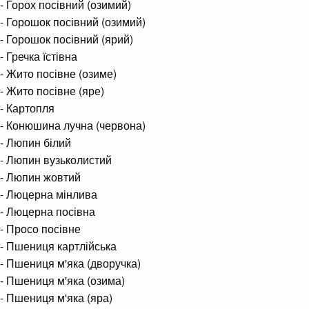
- Горох посівний (озимий)
- Горошок посівний (озимий)
- Горошок посівний (ярий)
- Гречка їстівна
- Жито посівне (озиме)
- Жито посівне (яре)
- Картопля
- Конюшина лучна (червона)
- Люпин білий
- Люпин вузьколистий
- Люпин жовтий
- Люцерна мінлива
- Люцерна посівна
- Просо посівне
- Пшениця картлійська
- Пшениця м'яка (дворучка)
- Пшениця м'яка (озима)
- Пшениця м'яка (яра)