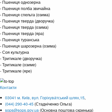
- Пшениця однозерна
- Пшениця полба звичайна
- Пшениця спельта (озима)
- Пшениця тверда (дворучка)
- Пшениця тверда (озима)
- Пшениця тверда (яра)
- Пшениця туранська
- Пшениця шарозерна (озима)
- Соя культурна
- Тритикале (дворучка)
- Тритикале (озиме)
- Тритикале (яре)
Контакти
03041 м. Київ, вул. Горіхува́тський шлях,15
,
(044) 290-40-45
(Стадніченко Ольга)
sops@sops.gov.ua
(Основна поштова скринька)