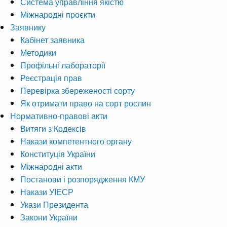
Система управління якістю
Міжнародні проєкти
Заявнику
Кабінет заявника
Методики
Профільні лабораторії
Реєстрація прав
Перевірка збереженості сорту
Як отримати право на сорт рослин
Нормативно-правові акти
Витяги з Кодексів
Накази компетентного органу
Конституція України
Міжнародні акти
Постанови і розпорядження КМУ
Накази УІЕСР
Укази Президента
Закони України