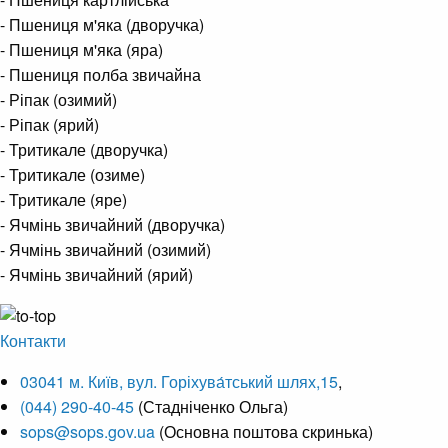
- Пшениця м'яка (дворучка)
- Пшениця м'яка (яра)
- Пшениця полба звичайна
- Ріпак (озимий)
- Ріпак (ярий)
- Тритикале (дворучка)
- Тритикале (озиме)
- Тритикале (яре)
- Ячмінь звичайний (дворучка)
- Ячмінь звичайний (озимий)
- Ячмінь звичайний (ярий)
Контакти
03041 м. Київ, вул. Горіхува́тський шлях,15
,
(044) 290-40-45
(Стадніченко Ольга)
sops@sops.gov.ua
(Основна поштова скринька)