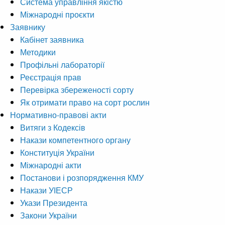
Система управління якістю
Міжнародні проєкти
Заявнику
Кабінет заявника
Методики
Профільні лабораторії
Реєстрація прав
Перевірка збереженості сорту
Як отримати право на сорт рослин
Нормативно-правові акти
Витяги з Кодексів
Накази компетентного органу
Конституція України
Міжнародні акти
Постанови і розпорядження КМУ
Накази УІЕСР
Укази Президента
Закони України