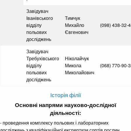
Завідувач
Іванівського
Тимчук
відділу
Михайло
(098) 438-32-
польових
Євгенович
досліджень
Завідувач
Требухівського
Ніколайчук
відділу
Микола
(068) 770-90-
польових
Миколайович
досліджень
Історія філії
Основні напрями науково-дослідної
діяльності:
- проведення комплексу польових і лабораторних
досліджень з кваліфікаційної експертизи сортів рослин.