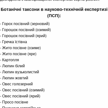
Ботанічні таксони в науково-технічній експертизі
(ПСП):
- Горох посівний (зерновий)
- Горошок посівний (озимий)
- Горошок посівний (ярий)
- Гречка їстівна
- Жито посівне (озиме)
- Жито посівне (яре)
- Картопля
- Люпин білий
- Люпин вузьколистий
- Люпин жовтий
- Овес голозерний
- Овес посівний (озимий)
- Овес посівний (ярий)
- Просо посівне
- Пшениця картлійська