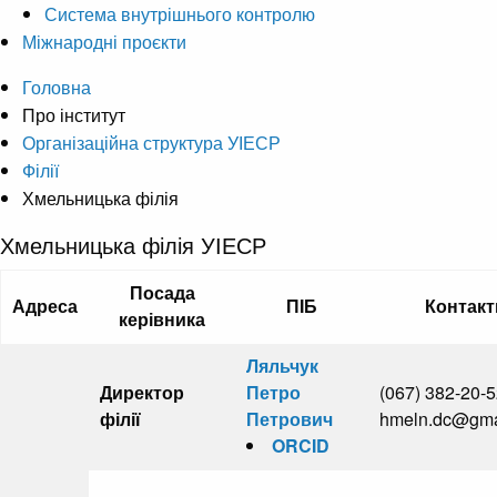
Система внутрішнього контролю
Міжнародні проєкти
Головна
Про інститут
Організаційна структура УІЕСР
Філії
Хмельницька філія
Хмельницька філія УІЕСР
Посада
Адреса
ПІБ
Контакт
керівника
Ляльчук
Директор
Петро
(067) 382-20-5
філії
Петрович
hmeln.dc@gma
ORCID
.