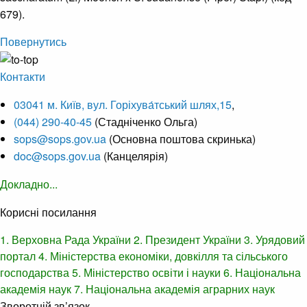
679).
Повернутись
Контакти
03041 м. Київ, вул. Горіхува́тський шлях,15
,
(044) 290-40-45
(Стадніченко Ольга)
sops@sops.gov.ua
(Основна поштова скринька)
doc@sops.gov.ua
(Канцелярія)
Докладно...
Корисні посилання
1. Верховна Рада України
2. Президент України
3. Урядовий
портал
4. Міністерства економіки, довкілля та сільського
господарства
5. Міністерство освіти і науки
6. Національна
академія наук
7. Національна академія аграрних наук
Зворотній зв’язок