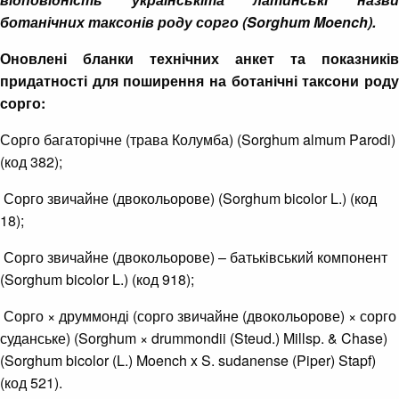
ботанічних таксонів роду сорго (Sorghum Moench).
Оновлені бланки технічних анкет та показників
придатності для поширення на ботанічні таксони роду
сорго:
Сорго багаторічне (трава Колумба) (Sorghum almum Parodi)
(код 382);
Сорго звичайне (двокольорове) (Sorghum bicolor L.) (код
18);
Сорго звичайне (двокольорове) – батьківський компонент
(Sorghum bicolor L.) (код 918);
Сорго × друммонді (сорго звичайне (двокольорове) × сорго
суданське) (Sorghum × drummondii (Steud.) Millsp. & Chase)
(Sorghum bicolor (L.) Moench x S. sudanense (Piper) Stapf)
(код 521).