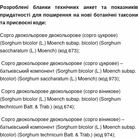
Розроблені бланки технічних анкет та показників
придатності для поширення на нові ботанічні таксони
та присвоєні коди:
Сорго двокольорове двокольорове (сорго цукрове)
(Sorghum bicolor (L.) Moench subsp. bicolor) (Sorghum
saccharatum (L.) Moench) (код 673);
Сорго двокольорове двокольорове (сорго цукрове) –
батьківський компонент (Sorghum bicolor (L.) Moench subsp.
bicolor) (Sorghum saccharatum (L.) Moench) (код 973);
Сорго двокольорове двокольорове (сорго віникове)
(Sorghum bicolor (L.) Moench subsp. bicolor) (Sorghum
technicum Batt. & Trab.) (код 674);
Сорго двокольорове двокольорове (сорго віникове) –
батьківський компонент (Sorghum bicolor (L.) Moench subsp.
bicolor) (Sorghum technicum Batt. & Trab.) (код 974);