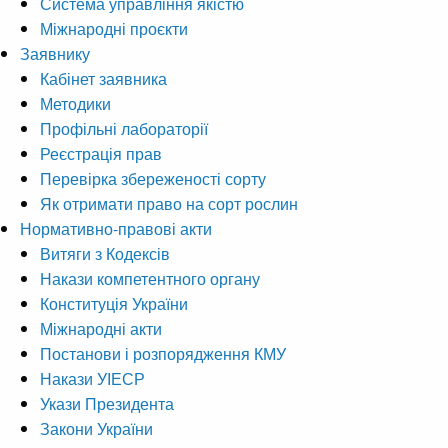
Система управління якістю
Міжнародні проєкти
Заявнику
Кабінет заявника
Методики
Профільні лабораторії
Реєстрація прав
Перевірка збереженості сорту
Як отримати право на сорт рослин
Нормативно-правові акти
Витяги з Кодексів
Накази компетентного органу
Конституція України
Міжнародні акти
Постанови і розпорядження КМУ
Накази УІЕСР
Укази Президента
Закони України