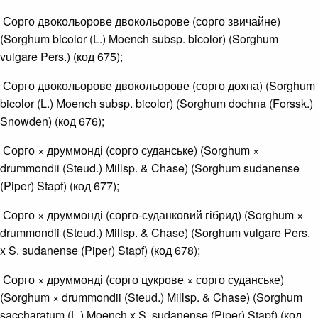
Сорго двокольорове двокольорове (сорго звичайне)
(Sorghum bicolor (L.) Moench subsp. bicolor) (Sorghum
vulgare Pers.) (код 675);
Сорго двокольорове двокольорове (сорго дохна) (Sorghum
bicolor (L.) Moench subsp. bicolor) (Sorghum dochna (Forssk.)
Snowden) (код 676);
Сорго × друммонді (сорго суданське) (Sorghum ×
drummondii (Steud.) Millsp. & Chase) (Sorghum sudanense
(Piper) Stapf) (код 677);
Сорго × друммонді (сорго-суданковий гібрид) (Sorghum ×
drummondii (Steud.) Millsp. & Chase) (Sorghum vulgare Pers.
x S. sudanense (Piper) Stapf) (код 678);
Сорго × друммонді (сорго цукрове × сорго суданське)
(Sorghum × drummondii (Steud.) Millsp. & Chase) (Sorghum
saccharatum (L.) Moench x S. sudanense (Piper) Stapf) (код