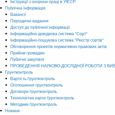
Інструкції з охорони праці в УІЕСР
Публічна інформація
Вакансії
Періодичні видання
Доступ до публічної інформації
Інформаційно-довідкова система "Сорт"
Інформаційно-пошукова система "Реєстр сортів"
Обговорення проектів нормативно-правових актів
Прийом громадян
Публічні закупівлі
ПРОВЕДЕННЯ НАУКОВО-ДОСЛІДНОЇ РОБОТИ З ВИ
Ґрунтконтроль
Вартість ґрунтконтроль
Оголошення грунтконтроль
Договори ґрунтконтроль
Технологічні карти ґрунтконтроль
Методики ґрунтконтроль
Новини