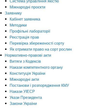
Система управління якістю
Міжнародні проєкти
Заявнику
Кабінет заявника
Методики
Профільні лабораторії
Реєстрація прав
Перевірка збереженості сорту
Як отримати право на сорт рослин
Нормативно-правові акти
Витяги з Кодексів
Накази компетентного органу
Конституція України
Міжнародні акти
Постанови і розпорядження КМУ
Накази УІЕСР
Укази Президента
Закони України