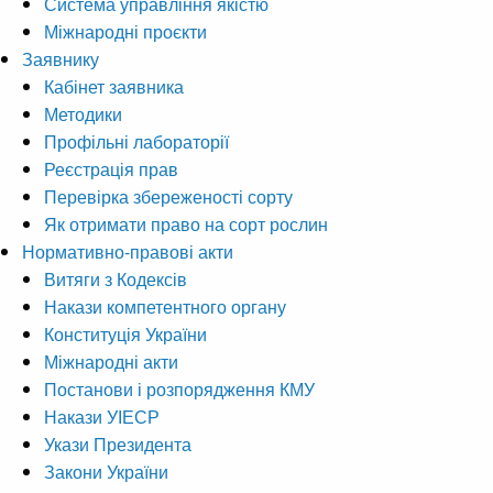
Система управління якістю
Міжнародні проєкти
Заявнику
Кабінет заявника
Методики
Профільні лабораторії
Реєстрація прав
Перевірка збереженості сорту
Як отримати право на сорт рослин
Нормативно-правові акти
Витяги з Кодексів
Накази компетентного органу
Конституція України
Міжнародні акти
Постанови і розпорядження КМУ
Накази УІЕСР
Укази Президента
Закони України