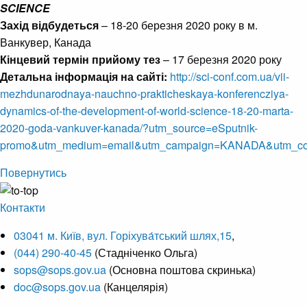
SCIENCE
Захід відбудеться
– 18‑20 березня 2020 року в м.
Ванкувер, Канада
Кінцевий термін прийому тез
– 17 березня 2020 року
Детальна інформація на сайті:
http://sci-conf.com.ua/vii-
mezhdunarodnaya-nauchno-prakticheskaya-konferencziya-
dynamics-of-the-development-of-world-science-18-20-marta-
2020-goda-vankuver-kanada/?utm_source=eSputnik-
promo&utm_medium=email&utm_campaign=KANADA&utm_co
Повернутись
Контакти
03041 м. Київ, вул. Горіхува́тський шлях,15
,
(044) 290-40-45
(Стадніченко Ольга)
sops@sops.gov.ua
(Основна поштова скринька)
doc@sops.gov.ua
(Канцелярія)