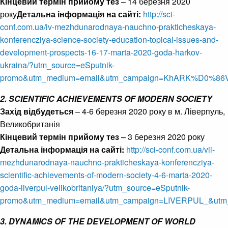
Кінцевий термін прийому тез
– 14 березня 2020
року
Детальна інформація на сайті:
http://sci-
conf.com.ua/iv-mezhdunarodnaya-nauchno-prakticheskaya-
konferencziya-science-society-education-topical-issues-and-
development-prospects-16-17-marta-2020-goda-harkov-
ukraina/?utm_source=eSputnik-
promo&utm_medium=email&utm_campaign=KhARK%D0%86V
2. SCIENTIFIC ACHIEVEMENTS OF MODERN SOCIETY
Захід відбудеться
– 4‑6 березня 2020 року в м. Ліверпуль,
Великобританія
Кінцевий термін прийому тез
– 3 березня 2020 року
Детальна інформація на сайті:
http://sci-conf.com.ua/vii-
mezhdunarodnaya-nauchno-prakticheskaya-konferencziya-
scientific-achievements-of-modern-society-4-6-marta-2020-
goda-liverpul-velikobritaniya/?utm_source=eSputnik-
promo&utm_medium=email&utm_campaign=LIVERPUL_&utm_
3. DYNAMICS OF THE DEVELOPMENT OF WORLD