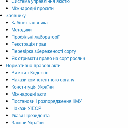
Система управління якістю
Міжнародні проєкти
Заявнику
Кабінет заявника
Методики
Профільні лабораторії
Реєстрація прав
Перевірка збереженості сорту
Як отримати право на сорт рослин
Нормативно-правові акти
Витяги з Кодексів
Накази компетентного органу
Конституція України
Міжнародні акти
Постанови і розпорядження КМУ
Накази УІЕСР
Укази Президента
Закони України