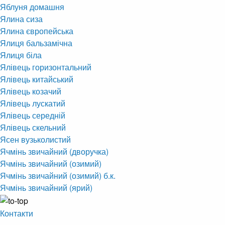
Яблуня домашня
Ялина сиза
Ялина європейська
Ялиця бальзамічна
Ялиця біла
Ялівець горизонтальний
Ялівець китайський
Ялівець козачий
Ялівець лускатий
Ялівець середній
Ялівець скельний
Ясен вузьколистий
Ячмінь звичайний (дворучка)
Ячмінь звичайний (озимий)
Ячмінь звичайний (озимий) б.к.
Ячмінь звичайний (ярий)
Контакти