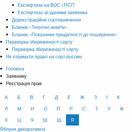
Експертиза на ВОС і ПСП
Експертиза за даними заявника
Дореєстраційне сортовивчення
Бланки «Технічні анкети»
Бланки «Показники придатності до поширення»
Перевірка збереженості сорту
Перевірка збереженості сорту
Як отримати право на сорт рослин
Головна
Заявнику
Реєстрація прав
А
Б
В
Г
Д
Е
Ж
З
І
К
Л
М
Н
О
П
Р
С
Т
У
Ф
Х
Ц
Ч
Ш
Щ
Я
Яблуня декоративна