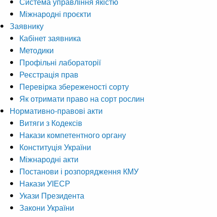
Система управління якістю
Міжнародні проєкти
Заявнику
Кабінет заявника
Методики
Профільні лабораторії
Реєстрація прав
Перевірка збереженості сорту
Як отримати право на сорт рослин
Нормативно-правові акти
Витяги з Кодексів
Накази компетентного органу
Конституція України
Міжнародні акти
Постанови і розпорядження КМУ
Накази УІЕСР
Укази Президента
Закони України