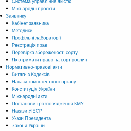
Система управління якістю
Міжнародні проєкти
Заявнику
Кабінет заявника
Методики
Профільні лабораторії
Реєстрація прав
Перевірка збереженості сорту
Як отримати право на сорт рослин
Нормативно-правові акти
Витяги з Кодексів
Накази компетентного органу
Конституція України
Міжнародні акти
Постанови і розпорядження КМУ
Накази УІЕСР
Укази Президента
Закони України