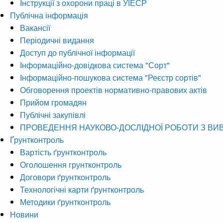
Інструкції з охорони праці в УІЕСР
Публічна інформація
Вакансії
Періодичні видання
Доступ до публічної інформації
Інформаційно-довідкова система "Сорт"
Інформаційно-пошукова система "Реєстр сортів"
Обговорення проектів нормативно-правових актів
Прийом громадян
Публічні закупівлі
ПРОВЕДЕННЯ НАУКОВО-ДОСЛІДНОЇ РОБОТИ З ВИ
Ґрунтконтроль
Вартість ґрунтконтроль
Оголошення грунтконтроль
Договори ґрунтконтроль
Технологічні карти ґрунтконтроль
Методики ґрунтконтроль
Новини