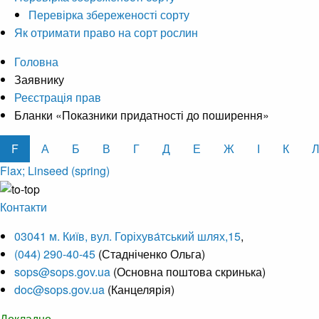
Перевірка збереженості сорту
Як отримати право на сорт рослин
Головна
Заявнику
Реєстрація прав
Бланки «Показники придатності до поширення»
F
А
Б
В
Г
Д
Е
Ж
І
К
Flax; Linseed (spring)
Контакти
03041 м. Київ, вул. Горіхува́тський шлях,15
,
(044) 290-40-45
(Стадніченко Ольга)
sops@sops.gov.ua
(Основна поштова скринька)
doc@sops.gov.ua
(Канцелярія)
Докладно...