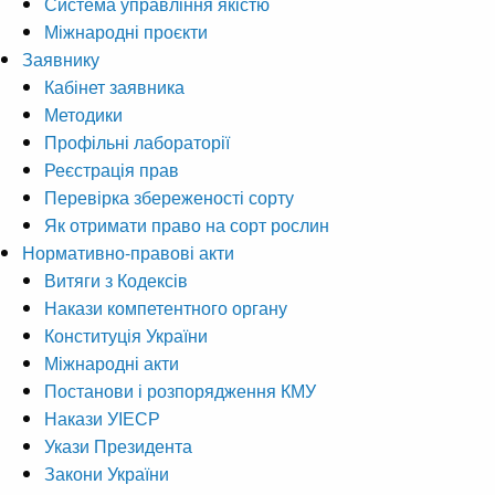
Система управління якістю
Міжнародні проєкти
Заявнику
Кабінет заявника
Методики
Профільні лабораторії
Реєстрація прав
Перевірка збереженості сорту
Як отримати право на сорт рослин
Нормативно-правові акти
Витяги з Кодексів
Накази компетентного органу
Конституція України
Міжнародні акти
Постанови і розпорядження КМУ
Накази УІЕСР
Укази Президента
Закони України