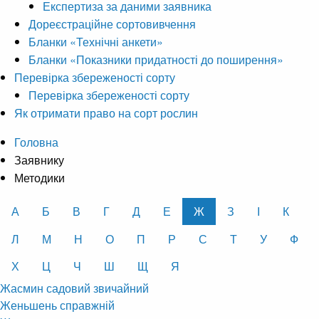
Експертиза за даними заявника
Дореєстраційне сортовивчення
Бланки «Технічні анкети»
Бланки «Показники придатності до поширення»
Перевірка збереженості сорту
Перевірка збереженості сорту
Як отримати право на сорт рослин
Головна
Заявнику
Методики
А
Б
В
Г
Д
Е
Ж
З
І
К
Л
М
Н
О
П
Р
С
Т
У
Ф
Х
Ц
Ч
Ш
Щ
Я
Жасмин садовий звичайний
Женьшень справжній