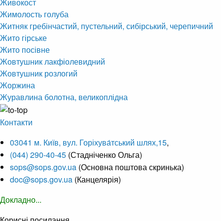
Живокост
Жимолость голуба
Житняк гребінчастий, пустельний, сибірський, черепичний
Жито гірське
Жито посівне
Жовтушник лакфіолевидний
Жовтушник розлогий
Жоржина
Журавлина болотна, великоплідна
Контакти
03041 м. Київ, вул. Горіхува́тський шлях,15
,
(044) 290-40-45
(Стадніченко Ольга)
sops@sops.gov.ua
(Основна поштова скринька)
doc@sops.gov.ua
(Канцелярія)
Докладно...
Корисні посилання